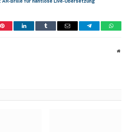
 AR-Brille für nahtlose Live-Übersetzung
Pinterest
LinkedIn
Tumblr
Email
Telegram
WhatsAp
Websit