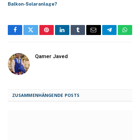
Balkon-Solaranlage?
Facebook
Twitter
Pinterest
LinkedIn
Tumblr
Email
Telegram
Whats
Qamer Javed
ZUSAMMENHÄNGENDE POSTS