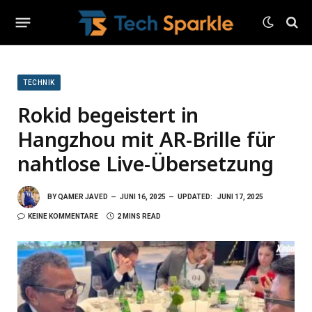
TECHNIK
Rokid begeistert in
Hangzhou mit AR-Brille für
nahtlose Live-Übersetzung
BY
QAMER JAVED
JUNI 16, 2025
UPDATED:
JUNI 17, 2025
KEINE KOMMENTARE
2 MINS READ