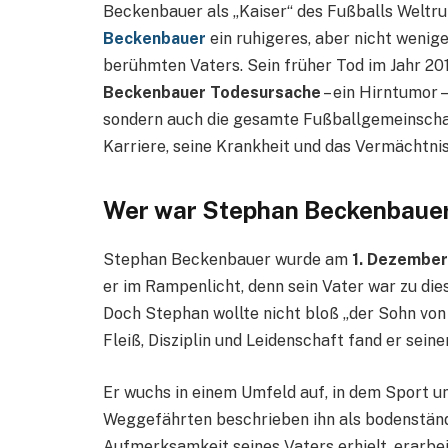
Beckenbauer als „Kaiser“ des Fußballs Weltru
Beckenbauer
ein ruhigeres, aber nicht wenig
berühmten Vaters. Sein früher Tod im Jahr 201
Beckenbauer Todesursache
– ein Hirntumor –
sondern auch die gesamte Fußballgemeinschaft
Karriere, seine Krankheit und das Vermächtnis,
Wer war Stephan Beckenbaue
Stephan Beckenbauer wurde am
1. Dezember
er im Rampenlicht, denn sein Vater war zu dies
Doch Stephan wollte nicht bloß „der Sohn von F
Fleiß, Disziplin und Leidenschaft fand er sein
Er wuchs in einem Umfeld auf, in dem Sport u
Weggefährten beschrieben ihn als bodenständi
Aufmerksamkeit seines Vaters erhielt, erarbei