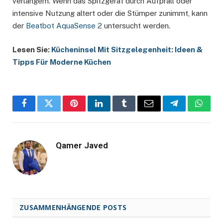
verlängern. Wenn das Spitzgerät durch Aufprall oder
intensive Nutzung altert oder die Stümper zunimmt, kann
der
Beatbot AquaSense 2
untersucht werden.
Lesen Sie:
Kücheninsel Mit Sitzgelegenheit: Ideen &
Tipps Für Moderne Küchen
Facebook
Twitter
Pinterest
LinkedIn
Tumblr
Email
Telegram
Whats
Qamer Javed
ZUSAMMENHÄNGENDE POSTS