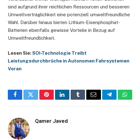
sind aufgrund ihrer reichlichen Ressourcen und besseren
Umweltverträglichkeit eine potenziell umweltfreundliche
Wahl. Darüber hinaus bieten Lithium-Eisenphosphat-
Batterien ebenfalls gewisse Vorteile in Bezug auf
Umweltfreundlichkeit.
Lesen Sie:
SOI-Technologie Treibt
Leistungsdurchbrüche in Autonomen Fahrsystemen
Voran
Facebook
Twitter
Pinterest
LinkedIn
Tumblr
Email
Telegram
Whats
Qamer Javed