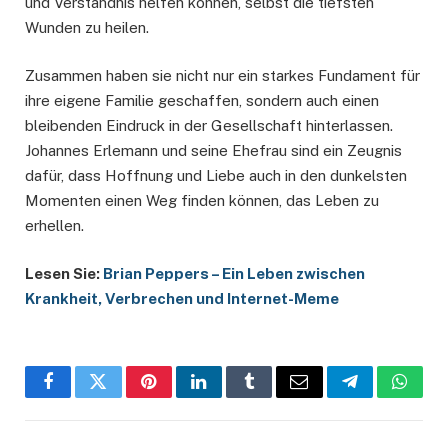
und Verständnis helfen können, selbst die tiefsten
Wunden zu heilen.
Zusammen haben sie nicht nur ein starkes Fundament für
ihre eigene Familie geschaffen, sondern auch einen
bleibenden Eindruck in der Gesellschaft hinterlassen.
Johannes Erlemann und seine Ehefrau sind ein Zeugnis
dafür, dass Hoffnung und Liebe auch in den dunkelsten
Momenten einen Weg finden können, das Leben zu
erhellen.
Lesen Sie:
Brian Peppers – Ein Leben zwischen
Krankheit, Verbrechen und Internet-Meme
Facebook
Twitter
Pinterest
LinkedIn
Tumblr
Email
Telegram
Whats