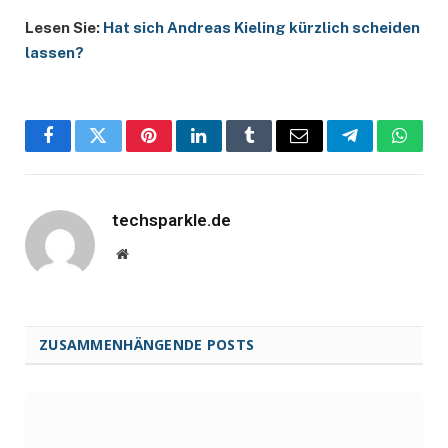
Lesen Sie:
Hat sich Andreas Kieling kürzlich scheiden
lassen?
Facebook
Twitter
Pinterest
LinkedIn
Tumblr
Email
Telegram
Whats
techsparkle.de
Website
ZUSAMMENHÄNGENDE POSTS