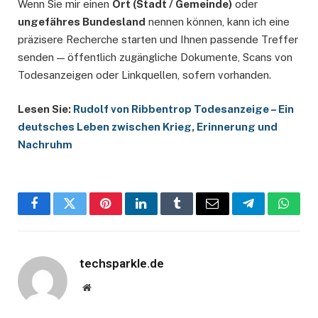
Wenn Sie mir einen
Ort (Stadt / Gemeinde)
oder
ungefähres Bundesland
nennen können, kann ich eine
präzisere Recherche starten und Ihnen passende Treffer
senden — öffentlich zugängliche Dokumente, Scans von
Todesanzeigen oder Linkquellen, sofern vorhanden.
Lesen Sie:
Rudolf von Ribbentrop Todesanzeige – Ein
deutsches Leben zwischen Krieg, Erinnerung und
Nachruhm
Facebook
Twitter
Pinterest
LinkedIn
Tumblr
Email
Telegram
Whats
techsparkle.de
Website