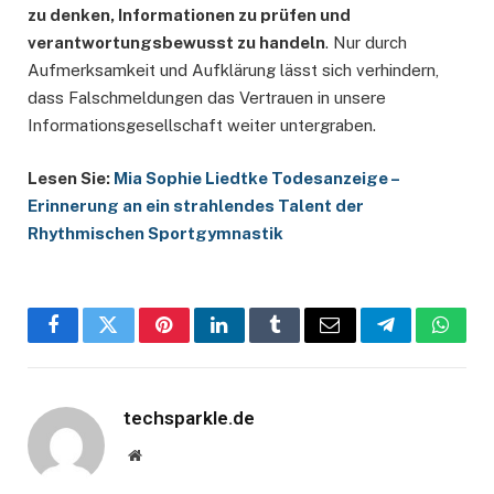
zu denken, Informationen zu prüfen und
verantwortungsbewusst zu handeln
. Nur durch
Aufmerksamkeit und Aufklärung lässt sich verhindern,
dass Falschmeldungen das Vertrauen in unsere
Informationsgesellschaft weiter untergraben.
Lesen Sie:
Mia Sophie Liedtke Todesanzeige –
Erinnerung an ein strahlendes Talent der
Rhythmischen Sportgymnastik
Facebook
Twitter
Pinterest
LinkedIn
Tumblr
Email
Telegram
Whats
techsparkle.de
Website