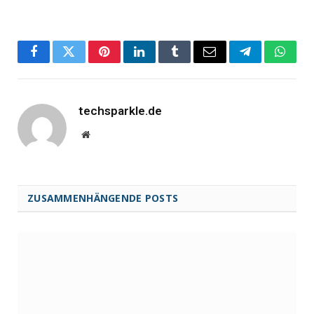
Facebook
Twitter
Pinterest
LinkedIn
Tumblr
Email
Telegram
Whats
techsparkle.de
Website
ZUSAMMENHÄNGENDE POSTS