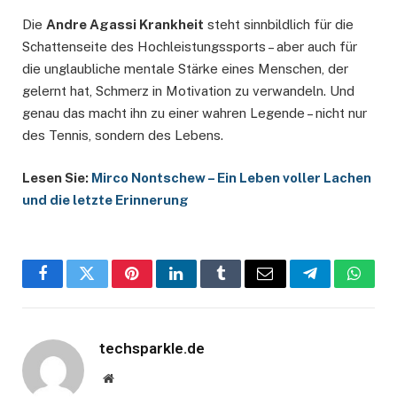
Die
Andre Agassi Krankheit
steht sinnbildlich für die
Schattenseite des Hochleistungssports – aber auch für
die unglaubliche mentale Stärke eines Menschen, der
gelernt hat, Schmerz in Motivation zu verwandeln. Und
genau das macht ihn zu einer wahren Legende – nicht nur
des Tennis, sondern des Lebens.
Lesen Sie:
Mirco Nontschew – Ein Leben voller Lachen
und die letzte Erinnerung
Facebook
Twitter
Pinterest
LinkedIn
Tumblr
Email
Telegram
Whats
techsparkle.de
Website